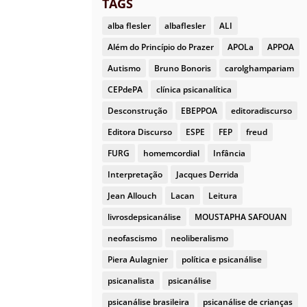
TAGS
alba flesler
albaflesler
ALI
Além do Princípio do Prazer
APOLa
APPOA
Autismo
Bruno Bonoris
carolghampariam
CEPdePA
clínica psicanalítica
Desconstrução
EBEPPOA
editoradiscurso
Editora Discurso
ESPE
FEP
freud
FURG
homemcordial
Infância
Interpretação
Jacques Derrida
Jean Allouch
Lacan
Leitura
livrosdepsicanálise
MOUSTAPHA SAFOUAN
neofascismo
neoliberalismo
Piera Aulagnier
política e psicanálise
psicanalista
psicanálise
psicanálise brasileira
psicanálise de crianças