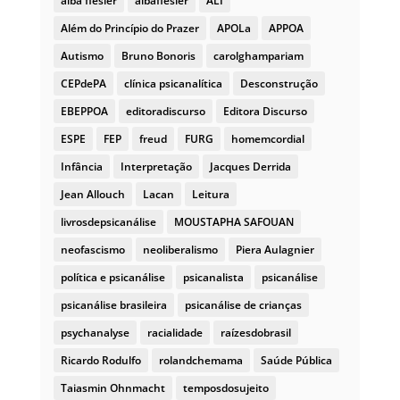
alba flesler
albaflesler
ALI
Além do Princípio do Prazer
APOLa
APPOA
Autismo
Bruno Bonoris
carolghampariam
CEPdePA
clínica psicanalítica
Desconstrução
EBEPPOA
editoradiscurso
Editora Discurso
ESPE
FEP
freud
FURG
homemcordial
Infância
Interpretação
Jacques Derrida
Jean Allouch
Lacan
Leitura
livrosdepsicanálise
MOUSTAPHA SAFOUAN
neofascismo
neoliberalismo
Piera Aulagnier
política e psicanálise
psicanalista
psicanálise
psicanálise brasileira
psicanálise de crianças
psychanalyse
racialidade
raízesdobrasil
Ricardo Rodulfo
rolandchemama
Saúde Pública
Taiasmin Ohnmacht
temposdosujeito