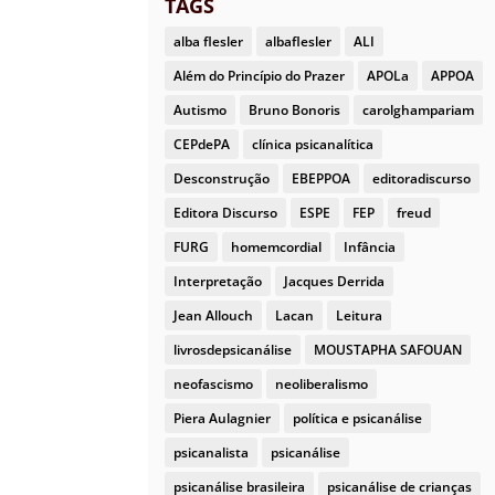
TAGS
alba flesler
albaflesler
ALI
Além do Princípio do Prazer
APOLa
APPOA
Autismo
Bruno Bonoris
carolghampariam
CEPdePA
clínica psicanalítica
Desconstrução
EBEPPOA
editoradiscurso
Editora Discurso
ESPE
FEP
freud
FURG
homemcordial
Infância
Interpretação
Jacques Derrida
Jean Allouch
Lacan
Leitura
livrosdepsicanálise
MOUSTAPHA SAFOUAN
neofascismo
neoliberalismo
Piera Aulagnier
política e psicanálise
psicanalista
psicanálise
psicanálise brasileira
psicanálise de crianças