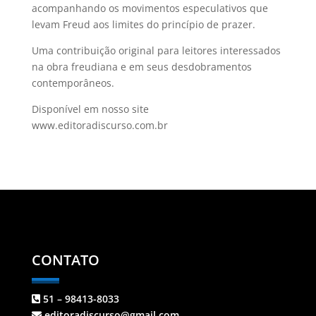
acompanhando os movimentos especulativos que
levam Freud aos limites do princípio de prazer.
Uma contribuição original para leitores interessados
na obra freudiana e em seus desdobramentos
contemporâneos.
Disponível em nosso site
www.editoradiscurso.com.br
CONTATO
51 – 98413-8033
editoradiscurso@gmail.com