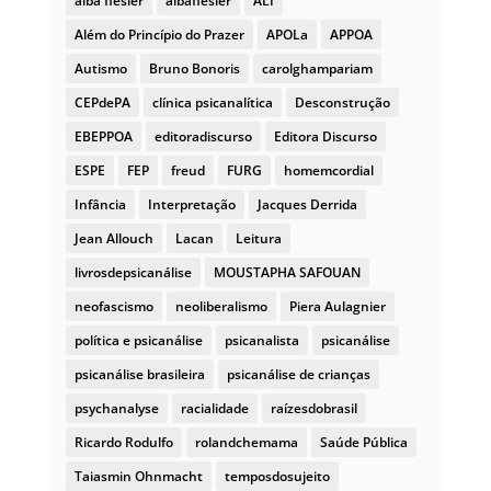
alba flesler
albaflesler
ALI
Além do Princípio do Prazer
APOLa
APPOA
Autismo
Bruno Bonoris
carolghampariam
CEPdePA
clínica psicanalítica
Desconstrução
EBEPPOA
editoradiscurso
Editora Discurso
ESPE
FEP
freud
FURG
homemcordial
Infância
Interpretação
Jacques Derrida
Jean Allouch
Lacan
Leitura
livrosdepsicanálise
MOUSTAPHA SAFOUAN
neofascismo
neoliberalismo
Piera Aulagnier
política e psicanálise
psicanalista
psicanálise
psicanálise brasileira
psicanálise de crianças
psychanalyse
racialidade
raízesdobrasil
Ricardo Rodulfo
rolandchemama
Saúde Pública
Taiasmin Ohnmacht
temposdosujeito