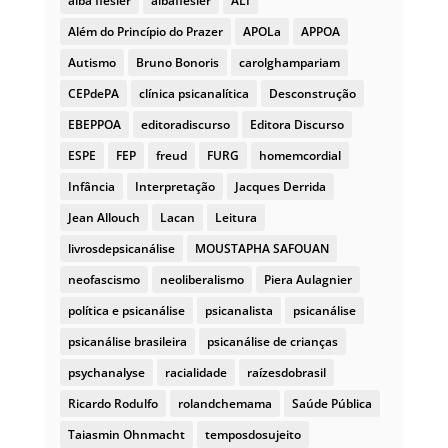
alba flesler
albaflesler
ALI
Além do Princípio do Prazer
APOLa
APPOA
Autismo
Bruno Bonoris
carolghampariam
CEPdePA
clínica psicanalítica
Desconstrução
EBEPPOA
editoradiscurso
Editora Discurso
ESPE
FEP
freud
FURG
homemcordial
Infância
Interpretação
Jacques Derrida
Jean Allouch
Lacan
Leitura
livrosdepsicanálise
MOUSTAPHA SAFOUAN
neofascismo
neoliberalismo
Piera Aulagnier
política e psicanálise
psicanalista
psicanálise
psicanálise brasileira
psicanálise de crianças
psychanalyse
racialidade
raízesdobrasil
Ricardo Rodulfo
rolandchemama
Saúde Pública
Taiasmin Ohnmacht
temposdosujeito