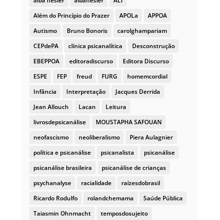
alba flesler
albaflesler
ALI
Além do Princípio do Prazer
APOLa
APPOA
Autismo
Bruno Bonoris
carolghampariam
CEPdePA
clínica psicanalítica
Desconstrução
EBEPPOA
editoradiscurso
Editora Discurso
ESPE
FEP
freud
FURG
homemcordial
Infância
Interpretação
Jacques Derrida
Jean Allouch
Lacan
Leitura
livrosdepsicanálise
MOUSTAPHA SAFOUAN
neofascismo
neoliberalismo
Piera Aulagnier
política e psicanálise
psicanalista
psicanálise
psicanálise brasileira
psicanálise de crianças
psychanalyse
racialidade
raízesdobrasil
Ricardo Rodulfo
rolandchemama
Saúde Pública
Taiasmin Ohnmacht
temposdosujeito